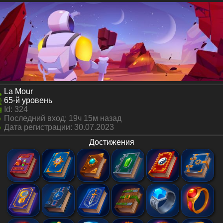
La Mour
65
-й уровень
Id:
324
Последний вход: 19ч 15м назад
Дата регистрации:
30.07.2023
Достижения