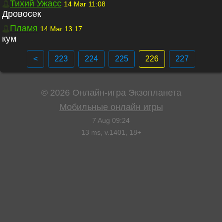
Тихий Ужасс
14 Mar 11:08
Дровосек
Пламя
14 Mar 13:17
кум
<
223
224
225
226
227
©
2026
Онлайн-игра Экзопланета
Мобильные онлайн игры
7 Aug 09:24
13
ms, v.
1401
, 18+