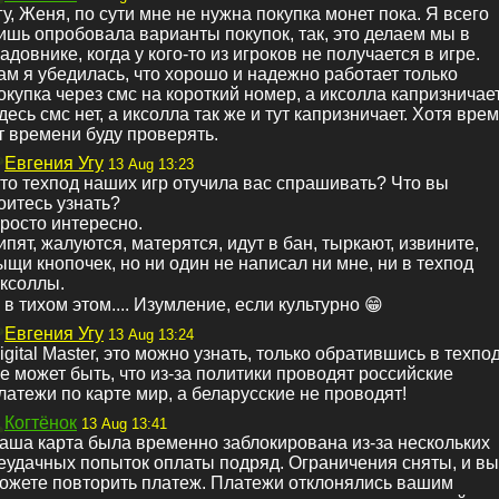
гу, Женя, по сути мне не нужна покупка монет пока. Я всего
ишь опробовала варианты покупок, так, это делаем мы в
адовнике, когда у кого-то из игроков не получается в игре.
ам я убедилась, что хорошо и надежно работает только
окупка через смс на короткий номер, а иксолла капризничает
десь смс нет, а иксолла так же и тут капризничает. Хотя вре
т времени буду проверять.
Евгения Угу
13 Aug 13:23
то техпод наших игр отучила вас спрашивать? Что вы
оитесь узнать?
росто интересно.
ипят, жалуются, матерятся, идут в бан, тыркают, извините,
ыщи кнопочек, но ни один не написал ни мне, ни в техпод
ксоллы.
 в тихом этом.... Изумление, если культурно 😁
Евгения Угу
13 Aug 13:24
igital Master, это можно узнать, только обратившись в техпод
е может быть, что из-за политики проводят российские
латежи по карте мир, а беларусские не проводят!
Когтёнок
13 Aug 13:41
аша карта была временно заблокирована из-за нескольких
еудачных попыток оплаты подряд. Ограничения сняты, и вы
ожете повторить платеж. Платежи отклонялись вашим