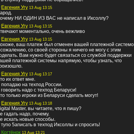
Евгения Угу
13 Aug 13:15
арод.
очему НИ ОДИН ИЗ ВАС не написал в Иксоллу?
Евгения Угу
13 Aug 13:15
твечают моментально, очень вежливо
Евгения Угу
13 Aug 13:15
охоже, ваш платеж был отменен вашей платежной системо
 сожалению, со своей стороны я ничего не могу с этим
оделать. Вам нужно будет связаться со службой поддержки
ашей платежной системы напрямую, чтобы узнать, что
роизошло.
Евгения Угу
13 Aug 13:17
то их ответ мне.
 попадаю на техпод России.
 говорить надо с техпод Беларуси!
то только игроки из Беларуси сделать могут!
Евгения Угу
13 Aug 13:18
igital Master, вы читаете, что я пишу?
е гадать надо, почему.
е искать новые способы.
 тупо 5аписать в техпод Иксоллы и спросить!
Когтёнок
13 Aug 13:21