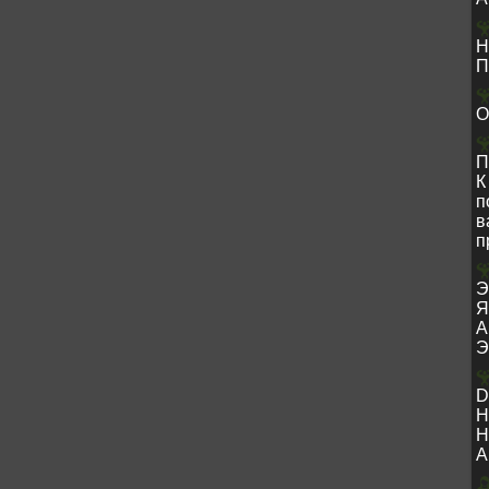
Н
П
О
П
К
п
в
п
Э
Я
А
Э
D
Н
Н
А