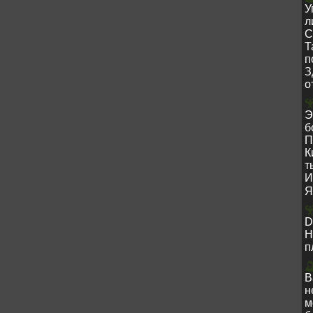
У
л
С
Т
п
З
о
Э
б
П
К
т
И
Я
D
Н
п
В
н
м