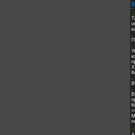
В
Т
о
к
.
П
.
У
к
п
X
К
.
В
.
В
п
К
=
М
п
А