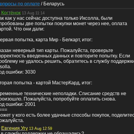
опросы по оплате
/
Беларусь
Когтёнок
13 Aug 11:14
ак как у нас сейчас доступна только Иксолла, были
пробованы две попытки покупки монет через нее, оплата
артой. Что они дали:
ервая попытка, карта Мир - Белкарт, итог:
казан неверный тип карты. Пожалуйста, проверьте
орректность введенных данных и повторите попытку. Если
роблему не удалось решить, обратитесь в службу поддержк
solla.
од ошибки: 3030
торая попытка - картой МастерКард, итог:
ременные технические неполадки. Списание средств не
роизошло. Пожалуйста, попробуйте оплатить снова.
од ошибки: 2001
===
ожет у кого есть более удачные способы покупок, поделите
ожалуйста.
Евгения Угу
13 Aug 12:59
 в службу поддержки не обращались?