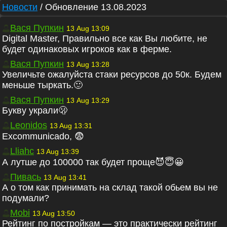
Новости
/
Обновление 13.08.2023
Вася Пупкин
13 Aug 13:09
Digital Master, Правильно все как Вы любите, не
будет одинаковых игроков как в ферме.
Вася Пупкин
13 Aug 13:28
Увеличьте ожалуйста стаки ресурсов до 50к. Будем
меньше тыркать.🙂
Вася Пупкин
13 Aug 13:29
Букву украли🫢
Leonidos
13 Aug 13:31
Excommunicado, 😨
Lliahc
13 Aug 13:39
А лутше до 100000 так будет проще😈😇😀
Пивась
13 Aug 13:41
А о том как принимать на склад такой обьем вы не
подумали?
Mobi
13 Aug 13:50
Рейтинг по постройкам — это практически рейтинг