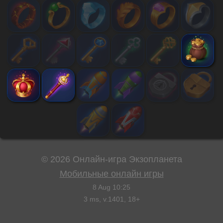
©
2026
Онлайн-игра Экзопланета
Мобильные онлайн игры
8 Aug 10:25
3
ms, v.
1401
, 18+