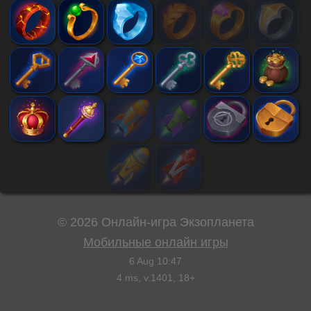
©
2026
Онлайн-игра Экзопланета
Мобильные онлайн игры
6 Aug 10:47
4
ms, v.
1401
, 18+