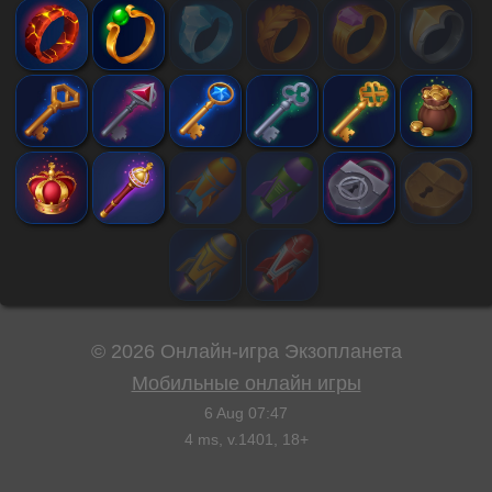
©
2026
Онлайн-игра Экзопланета
Мобильные онлайн игры
6 Aug 07:47
4
ms, v.
1401
, 18+