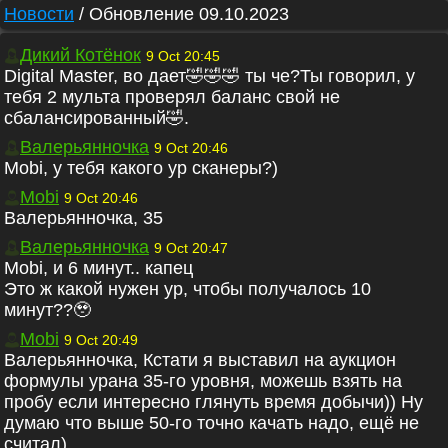
Новости
/
Обновление 09.10.2023
Дикий Котёнок
9 Oct 20:45
Digital Master, во дает🤣🤣🤣 ты че?Ты говорил, у
тебя 2 мульта проверял баланс свой не
сбалансированный🤣.
Валерьянночка
9 Oct 20:46
Mobi, у тебя какого ур сканеры?)
Mobi
9 Oct 20:46
Валерьянночка, 35
Валерьянночка
9 Oct 20:47
Mobi, и 6 минут.. капец
Это ж какой нужен ур, чтобы получалось 10
минут??🥹
Mobi
9 Oct 20:49
Валерьянночка, Кстати я выставил на аукцион
формулы урана 35-го уровня, можешь взять на
пробу если интересно глянуть время добычи)) Ну
думаю что выше 50-го точно качать надо, ещё не
считал)