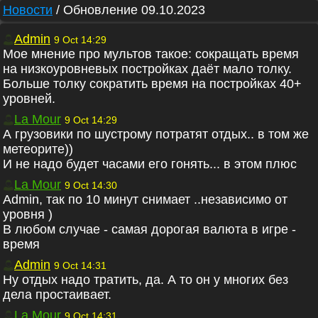
Новости
/
Обновление 09.10.2023
Admin
9 Oct 14:29
Мое мнение про мультов такое: сокращать время
на низкоуровневых постройках даёт мало толку.
Больше толку сократить время на постройках 40+
уровней.
La Mour
9 Oct 14:29
А грузовики по шустрому потратят отдых.. в том же
метеорите))
И не надо будет часами его гонять... в этом плюс
La Mour
9 Oct 14:30
Admin, так по 10 минут снимает ..независимо от
уровня )
В любом случае - самая дорогая валюта в игре -
время
Admin
9 Oct 14:31
Ну отдых надо тратить, да. А то он у многих без
дела простаивает.
La Mour
9 Oct 14:31